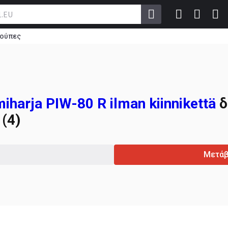
ούπες
harja PIW-80 R ilman kiinnikettä
δ
(4)
Μετάβ