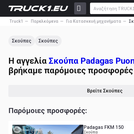
Truck1
Παρελκόμενα
Για Κατασκευή μηχανήματα
Σκ
Σκούπες
Σκούπες
Η αγγελία
Σκούπα Padagas Puomi
βρήκαμε παρόμοιες προσφορές 
Βρείτε Σκούπες
Παρόμοιες προσφορές:
Padagas FKM 150
Σκούπα