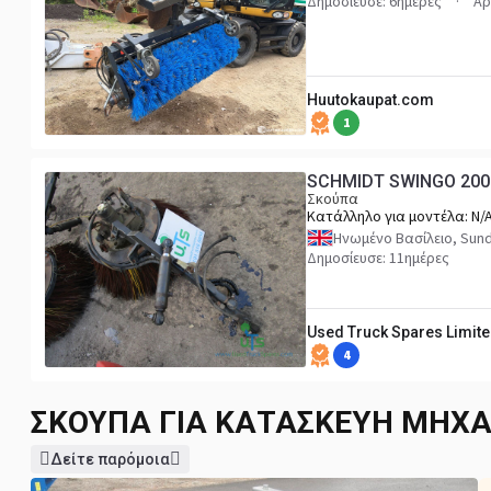
Δημοσίευσε: 6ημέρες
Αρ
Huutokaupat.com
1
SCHMIDT SWINGO 200
Σκούπα
Κατάλληλο για μοντέλα:
N/
Ηνωμένο Βασίλειο, Sun
Δημοσίευσε: 11ημέρες
Used Truck Spares Limit
4
ΣΚΟΎΠΑ ΓΙΑ ΚΑΤΑΣΚΕΥΉ ΜΗ
Δείτε παρόμοια