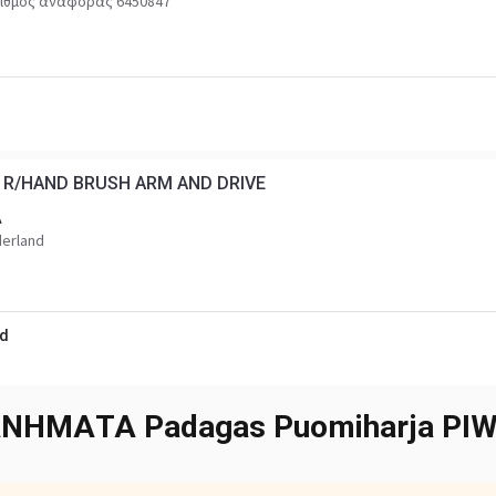
ιθμός αναφοράς 6450847
 R/HAND BRUSH ARM AND DRIVE
A
derland
ed
ΧΑΝΉΜΑΤΑ
Padagas Puomiharja PIW-