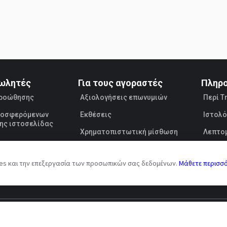
πωλητές
Για τους αγοραστές
Πληρ
προώθησης
Αξιολογήσεις επωνυμιών
Περί T
προσφερόμενων
Εκθέσεις
Ιστολό
ης ιστοσελίδας
Χρηματοπιστωτική μίσθωση
Λεπτομ
Πωλητ
ies και την επεξεργασία των προσωπικών σας δεδομένων.
Μάθετε περισσ
AI Terms
Συμφωνία δημόσιας προσφοράς
Επεξεργασία προσωπ