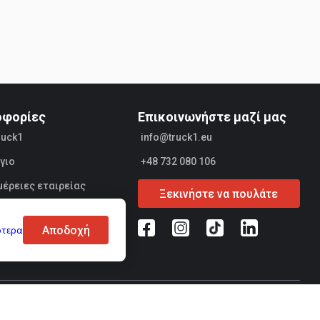
οφορίες
Επικοινωνήστε μαζί μας
ruck1
info@truck1.eu
γιο
+48 732 080 106
έρειες εταιρείας
Ξεκινήστε να πουλάτε
ές
Αποδοχή
ότερα
ικών δεδομένων
Ασφάλεια συναλλαγών