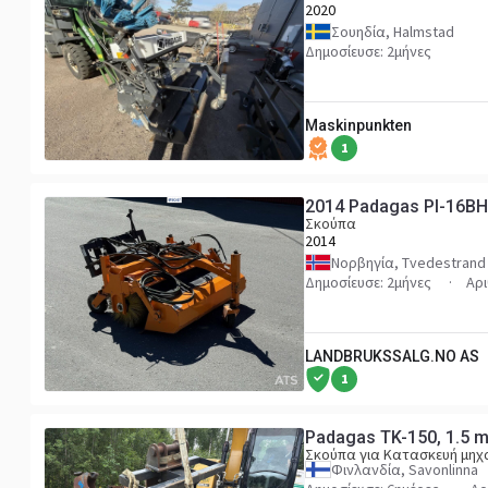
2020
Σουηδία, Halmstad
Δημοσίευσε: 2μήνες
Maskinpunkten
1
2014 Padagas PI-16BHT
Σκούπα
2014
Νορβηγία, Tvedestrand
Δημοσίευσε: 2μήνες
Αρ
LANDBRUKSSALG.NO AS
1
Padagas TK-150, 1.5 m
Σκούπα για Κατασκευή μη
Φινλανδία, Savonlinna