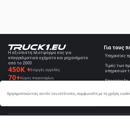
Για τους 
Η αξιόπιστη πλατφόρμα σας για
Υπηρεσίες 
επαγγελματικά οχήματα και μηχανήματα
από το 2003
Τιμές των 
450K +
Ενεργές αγγελίες
υπηρεσιών τ
70+
Χώρες παγκοσμίως
Υποστήριξη
36
Υποστηριζόμενες γλώσσες
Χρησιμοποιώντας αυτόν τον ιστότοπο, συμφωνείτε με τη χρήση cook
4.7/5
Trustpilot
Πολιτική προστασίας προσωπικών δεδομένων
Όροι χρήσης