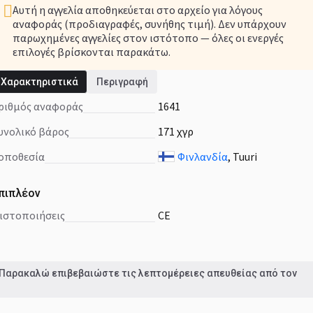
Αυτή η αγγελία αποθηκεύεται στο αρχείο για λόγους
αναφοράς (προδιαγραφές, συνήθης τιμή). Δεν υπάρχουν
παρωχημένες αγγελίες στον ιστότοπο — όλες οι ενεργές
επιλογές βρίσκονται παρακάτω.
Χαρακτηριστικά
Περιγραφή
Βρείτε νέες προσφορές στον κατάλογο
Ανοίξτε τον κατάλογο
Αριθμός αναφοράς
1641
Συνολικό βάρος
171 χγρ
Τοποθεσία
Φινλανδία
, Tuuri
πιπλέον
πιστοποιήσεις
CE
 Παρακαλώ επιβεβαιώστε τις λεπτομέρειες απευθείας από τον