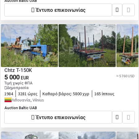
Auction Baltic UAB
Έντυπο επικοινωνίας
Chtz T-150K
5 000
≈ 5 760 USD
EUR
Τιμή χωρίς ΦΠΑ
Δημοπρασία
1984
3281 ώρες
Καθαρό βάρος:
5800 χγρ
165 ίππους
Λιθουανία, Vilnius
Auction Baltic UAB
Έντυπο επικοινωνίας