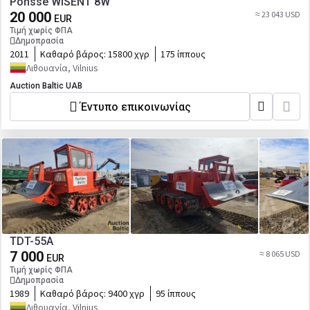
Ponsse WISENT 8W
20 000
≈ 23 043 USD
EUR
Τιμή χωρίς ΦΠΑ
Δημοπρασία
2011
Καθαρό βάρος:
15800 χγρ
175 ίππους
Λιθουανία, Vilnius
Auction Baltic UAB
Έντυπο επικοινωνίας
TDT-55A
7 000
≈ 8 065 USD
EUR
Τιμή χωρίς ΦΠΑ
Δημοπρασία
1989
Καθαρό βάρος:
9400 χγρ
95 ίππους
Λιθουανία, Vilnius