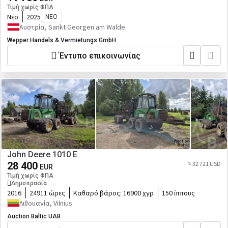
Τιμή χωρίς ΦΠΑ
Νέο
2025
ΝΈΟ
Αυστρία, Sankt Georgen am Walde
Wepper Handels & Vermietungs GmbH
Έντυπο επικοινωνίας
John Deere 1010 E
28 400
≈ 32 721 USD
EUR
Τιμή χωρίς ΦΠΑ
Δημοπρασία
2016
24911 ώρες
Καθαρό βάρος:
16900 χγρ
150 ίππους
Λιθουανία, Vilnius
Auction Baltic UAB