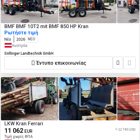
BMF BMF 10T2 mit BMF 850 HP Kran
Ρωτήστε τιμή
Νέο
2026
ΝΈΟ
Αυστρία
Söllinger Landtechnik GmbH
Έντυπο επικοινωνίας
LKW Kran Ferrari
11 062
≈ 12 745 USD
EUR
Τιμή χωρίς ΦΠΑ