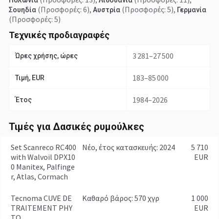
Πολωνία
Λιθουανία
(Προσφορές: 6)
,
(Προσφορές: 5)
,
Σουηδία
Αυστρία
Γερμανία
(Προσφορές: 5)
Τεχνικές προδιαγραφές
3 281–27 500
Ώρες χρήσης, ώρες
183–85 000
Τιμή, EUR
1984–2026
Έτος
Τιμές για Δασικές ρυμούλκες
Set Scanreco RC400
Νέο, έτος κατασκευής: 2024
5 710
with Walvoil DPX10
EUR
0 Manitex, Palfinge
r, Atlas, Cormach
Tecnoma CUVE DE
καθαρό βάρος: 570 χγρ
1 000
TRAITEMENT PHY
EUR
TO