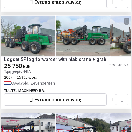
Έντυπο επικοινωνίας
Logset 5F log forwarder with hiab crane + grab
25 750
≈ 29 668 USD
EUR
Τιμή χωρίς ΦΠΑ
2007
15895 ώρες
Ολλανδία, Zevenbergen
TUIJTEL MACHINERY B.V.
Έντυπο επικοινωνίας