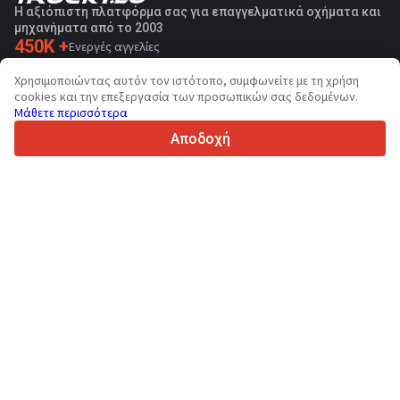
Η αξιόπιστη πλατφόρμα σας για επαγγελματικά οχήματα και
μηχανήματα από το 2003
450K +
Ενεργές αγγελίες
70+
Χώρες παγκοσμίως
Χρησιμοποιώντας αυτόν τον ιστότοπο, συμφωνείτε με τη χρήση
36
Υποστηριζόμενες γλώσσες
cookies και την επεξεργασία των προσωπικών σας δεδομένων.
Μάθετε περισσότερα
4.7/5
Trustpilot
Αποδοχή
Για τους πωλητές
Υπηρεσίες προώθησης
Τιμές των προσφερόμενων υπηρεσιών της ιστοσελίδας
Υποστήριξη
Για τους αγοραστές
Αξιολογήσεις επωνυμιών
Εκθέσεις
Χρηματοπιστωτική μίσθωση