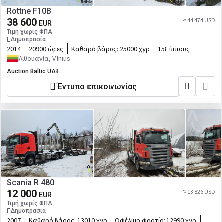
Rottne F10B
38 600
≈ 44 474 USD
EUR
Τιμή χωρίς ΦΠΑ
Δημοπρασία
2014
20900 ώρες
Καθαρό βάρος:
25000 χγρ
158 ίππους
Λιθουανία, Vilnius
Auction Baltic UAB
Έντυπο επικοινωνίας
Scania R 480
12 000
≈ 13 826 USD
EUR
Τιμή χωρίς ΦΠΑ
Δημοπρασία
2007
Καθαρό βάρος:
13010 χγρ
Ωφέλιμο φορτίο:
12990 χγρ