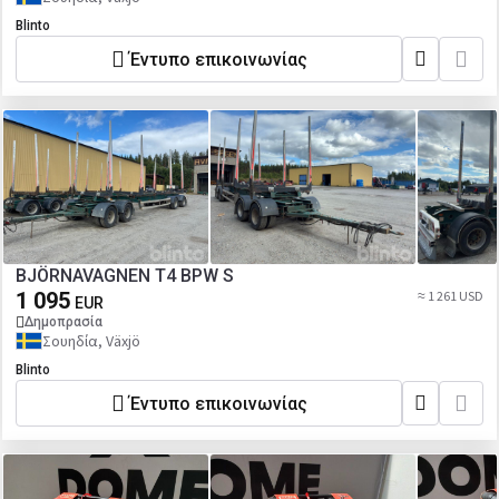
Blinto
Έντυπο επικοινωνίας
BJÖRNAVAGNEN T4 BPW S
1 095
≈ 1 261 USD
EUR
Δημοπρασία
Σουηδία, Växjö
Blinto
Έντυπο επικοινωνίας