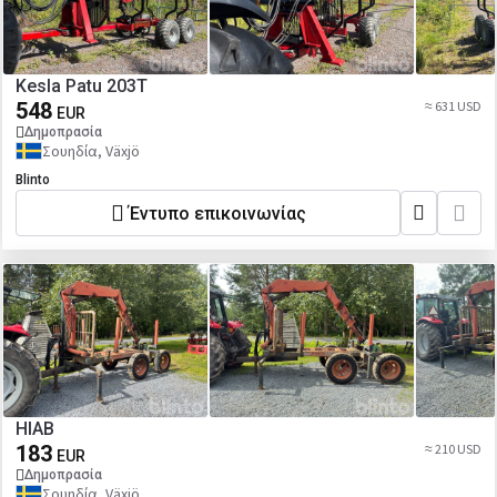
Kesla Patu 203T
548
≈ 631 USD
EUR
Δημοπρασία
Σουηδία, Växjö
Blinto
Έντυπο επικοινωνίας
HIAB
183
≈ 210 USD
EUR
Δημοπρασία
Σουηδία, Växjö