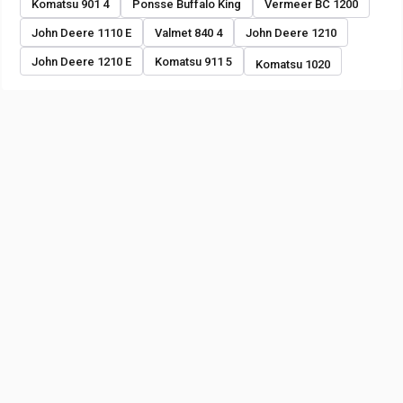
Komatsu 901 4
Ponsse Buffalo King
Vermeer BC 1200
John Deere 1110 E
Valmet 840 4
John Deere 1210
John Deere 1210 E
Komatsu 911 5
Komatsu 1020