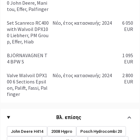
0 John Deere, Mani
tou, Effer, Palfinger
Set Scanreco RC400
Νέο, έτος κατασκευής: 2024
6 050
with Walvoil DPX10
EUR
0 Liebherr, PM Grou
p, Effer, Hiab
BJÖRNAVAGNEN T
1 095
4 BPW S
EUR
Valve Walvoil DPX1
Νέο, έτος κατασκευής: 2024
2 800
00 6 Sections Epsil
EUR
on, Palift, Fassi, Pal
finger
Βλ. επίσης
John Deere H414
2008 Hypro
Posch Hydrocombi 20