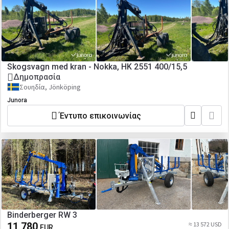
Skogsvagn med kran - Nokka, HK 2551 400/15,5
Δημοπρασία
Σουηδία, Jönköping
Junora
Έντυπο επικοινωνίας
Binderberger RW 3
11 780
≈ 13 572 USD
EUR