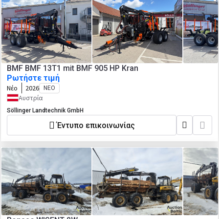
BMF BMF 13T1 mit BMF 905 HP Kran
Ρωτήστε τιμή
Νέο
2026
ΝΈΟ
Αυστρία
Söllinger Landtechnik GmbH
Έντυπο επικοινωνίας