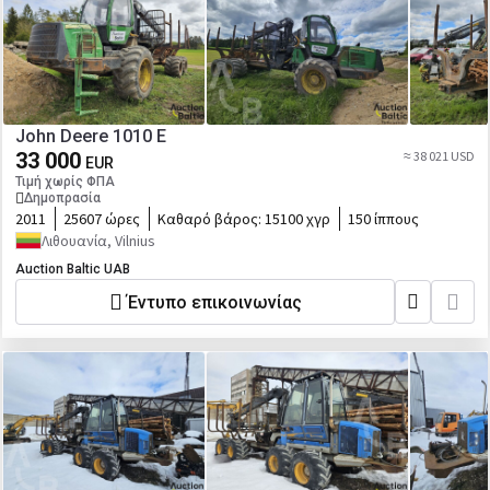
John Deere 1010 E
33 000
≈ 38 021 USD
EUR
Τιμή χωρίς ΦΠΑ
Δημοπρασία
2011
25607 ώρες
Καθαρό βάρος:
15100 χγρ
150 ίππους
Λιθουανία, Vilnius
Auction Baltic UAB
Έντυπο επικοινωνίας