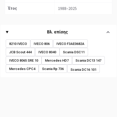
1988–2025
Έτος
Βλ. επίσης
8210 IVECO
IVECO 806
IVECO F3AE0682A
JCB Scout 444
IVECO 8040
Scania DSC11
IVECO 8065 SRE 10
Mercedes HD7
Scania DC13 147
Mercedes CPC4
Scania Rp 736
Scania DC16 101