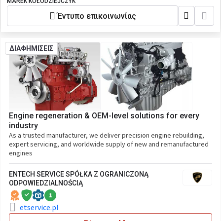
MAREK KOŁODZIEJCZYK
Έντυπο επικοινωνίας
ΔΙΑΦΗΜΙΣΕΙΣ
Engine regeneration & OEM-level solutions for every
industry
As a trusted manufacturer, we deliver precision engine rebuilding,
expert servicing, and worldwide supply of new and remanufactured
engines
ENTECH SERVICE SPÓŁKA Z OGRANICZONĄ
ODPOWIEDZIALNOŚCIĄ
1
etservice.pl