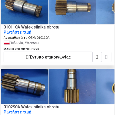
010110A Wałek silnika obrotu
Ρωτήστε τιμή
Αντικαθιστά το OEM:
010110A
Πολωνία, Wrzesnia
MAREK KOŁODZIEJCZYK
Έντυπο επικοινωνίας
010290A Wałek silnika obrotu
Ρωτήστε τιμή