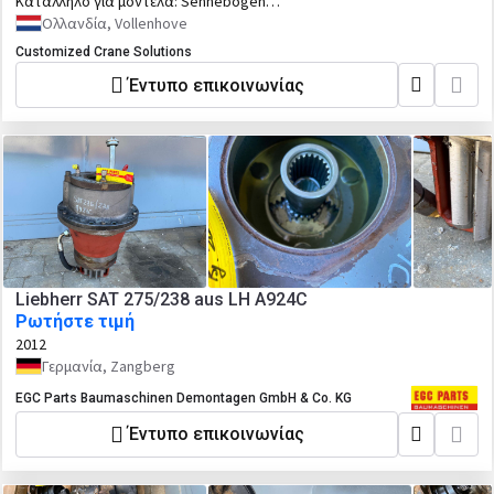
Κατάλληλο για μοντέλα:
Sennebogen
818 821 825 E series ( and older type
Ολλανδία, Vollenhove
sennebogen cranes with this slewing
Customized Crane Solutions
reduction ).
Έντυπο επικοινωνίας
Liebherr SAT 275/238 aus LH A924C
Ρωτήστε τιμή
2012
Γερμανία, Zangberg
EGC Parts Baumaschinen Demontagen GmbH & Co. KG
Έντυπο επικοινωνίας