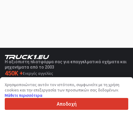
Η αξιόπιστη πλατφόρμα σας για επαγγελματικά οχήματα και
μηχανήματα από το 2003
450K +
Ενεργές αγγελίες
70+
Χώρες παγκοσμίως
Χρησιμοποιώντας αυτόν τον ιστότοπο, συμφωνείτε με τη χρήση
36
Υποστηριζόμενες γλώσσες
cookies και την επεξεργασία των προσωπικών σας δεδομένων.
Μάθετε περισσότερα
4.7/5
Trustpilot
Αποδοχή
Για τους πωλητές
Υπηρεσίες προώθησης