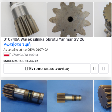
010740A Wałek silnika obrotu Yanmar SV 26
Ρωτήστε τιμή
Αντικαθιστά το OEM:
010740A
Πολωνία, Września
MAREK KOŁODZIEJCZYK
Έντυπο επικοινωνίας