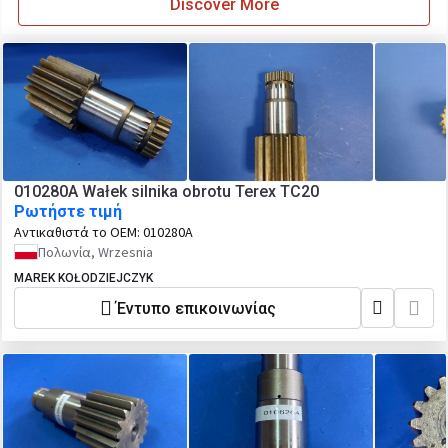
Discover More
010280A Wałek silnika obrotu Terex TC20
Ρωτήστε τιμή
Αντικαθιστά το OEM:
010280A
Πολωνία, Wrzesnia
MAREK KOŁODZIEJCZYK
Έντυπο επικοινωνίας