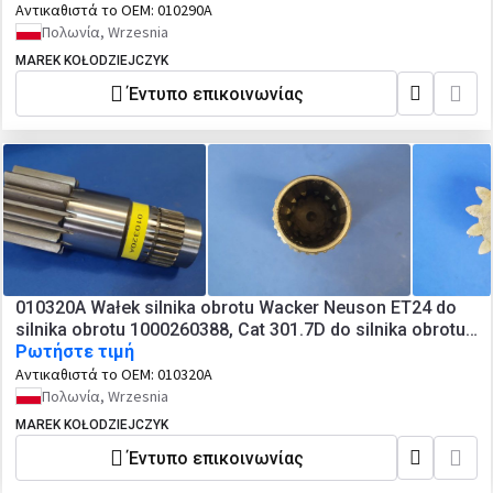
Αντικαθιστά το OEM:
010290A
Πολωνία, Wrzesnia
MAREK KOŁODZIEJCZYK
Έντυπο επικοινωνίας
010320A Wałek silnika obrotu Wacker Neuson ET24 do
silnika obrotu 1000260388, Cat 301.7D do silnika obrotu
399-2941 (3992941)
Ρωτήστε τιμή
Αντικαθιστά το OEM:
010320A
Πολωνία, Wrzesnia
MAREK KOŁODZIEJCZYK
Έντυπο επικοινωνίας