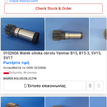
track-motor.com
Check Stock & Order
010260A Wałek silnika obrotu Yanmar B15, B15-3, SV15,
SV17
Ρωτήστε τιμή
Αντικαθιστά το OEM:
010260A
Πολωνία, Wrzesnia
MAREK KOŁODZIEJCZYK
Έντυπο επικοινωνίας