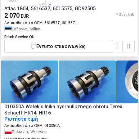
Atlas 1804, 5616537, 6015575, GD92505
2 070
≈ 2 385 USD
EUR
Αντικαθιστά το OEM:
5616537, 6015575,
GD92505
Εσθονία, Tallinn
Eriteh Service OU
Έντυπο επικοινωνίας
010350A Wałek silnika hydraulicznego obrotu Terex
Schaeff HR14, HR16
Ρωτήστε τιμή
Αντικαθιστά το OEM:
010350A
Πολωνία, Wrzesnia