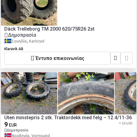
Däck Trelleborg TM 2000 620/75R26 2st
Δημοπρασία
Σουηδία, Karlstad
Klaravik AB
Έντυπο επικοινωνίας
Uten minstepris 2 stk. Traktordekk med felg – 12.4/11-36
9
≈ 10 USD
EUR
Δημοπρασία
Νορβηγία, Vormsund