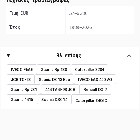
57–6 386
Τιμή, EUR
1989–2026
Έτος
Βλ. επίσης
IVECO F6AE
Scania Rp 630
Caterpillar 3204
JCB TC-63
Scania DC13 Ecu
IVECO 6AS 400 VO
Scania Rp 731
444 TA4I-93 JCB
Renault DXI7
Scania 1415
Scania DSC14
Caterpillar 3406C