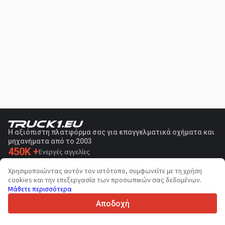
Η αξιόπιστη πλατφόρμα σας για επαγγελματικά οχήματα και
μηχανήματα από το 2003
450K +
Ενεργές αγγελίες
70+
Χώρες παγκοσμίως
Χρησιμοποιώντας αυτόν τον ιστότοπο, συμφωνείτε με τη χρήση
36
Υποστηριζόμενες γλώσσες
cookies και την επεξεργασία των προσωπικών σας δεδομένων.
Μάθετε περισσότερα
4.7/5
Trustpilot
Αποδοχή