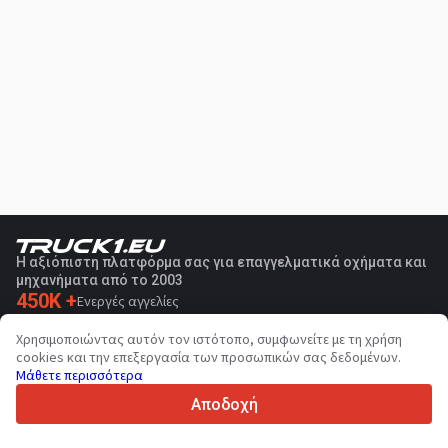
Η αξιόπιστη πλατφόρμα σας για επαγγελματικά οχήματα και
μηχανήματα από το 2003
450K +
Ενεργές αγγελίες
70+
Χώρες παγκοσμίως
Χρησιμοποιώντας αυτόν τον ιστότοπο, συμφωνείτε με τη χρήση
36
Υποστηριζόμενες γλώσσες
cookies και την επεξεργασία των προσωπικών σας δεδομένων.
Μάθετε περισσότερα
4.7/5
Trustpilot
Αποδοχή