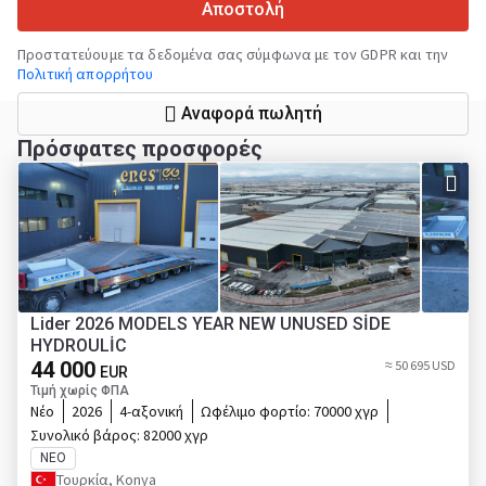
Αποστολή
Προστατεύουμε τα δεδομένα σας σύμφωνα με τον GDPR και την
Πολιτική απορρήτου
Αναφορά πωλητή
Πρόσφατες προσφορές
Lider 2026 MODELS YEAR NEW UNUSED SİDE
HYDROULİC
44 000
≈ 50 695 USD
EUR
Τιμή χωρίς ΦΠΑ
Νέο
2026
4-αξονική
Ωφέλιμο φορτίο:
70000 χγρ
Συνολικό βάρος:
82000 χγρ
ΝΈΟ
Τουρκία, Konya