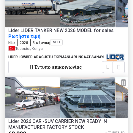
Lider LİDER TANKER NEW 2026 MODEL for sales
Ρωτήστε τιμή
Νέο
2026
3-αξονική
ΝΈΟ
Τουρκία, Konya
LIDER LOWBED ARACUSTU EKIPMANLARI INSAAT SANAYI
Έντυπο επικοινωνίας
Lider 2026 CAR -SUV CARRIER NEW READY IN
MANUFACTURER FACTORY STOCK
≈ 72 587 USD