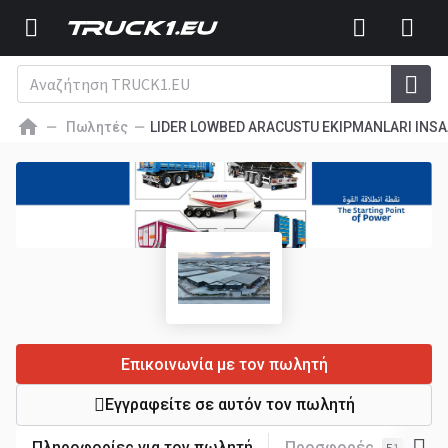
Πωλητές
LIDER LOWBED ARACUSTU EKIPMANLARI INSA
Επικοινωνία με τον πωλητή
Εγγραφείτε σε αυτόν τον πωλητή
Πληροφορίες για τον πωλητή
Προσφορές
Κ