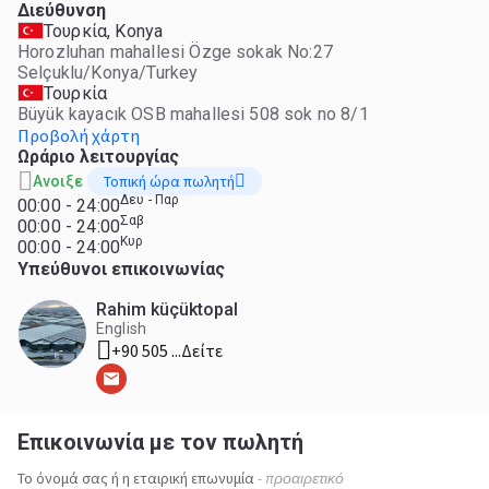
Διεύθυνση
Τουρκία, Konya
Horozluhan mahallesi Özge sokak No:27
Selçuklu/Konya/Turkey
Τουρκία
Büyük kayacık OSB mahallesi 508 sok no 8/1
Προβολή χάρτη
Ωράριο λειτουργίας
Τοπική ώρα πωλητή
Ανοιξε
Δευ - Παρ
00:00 - 24:00
Σαβ
00:00 - 24:00
Κυρ
00:00 - 24:00
Υπεύθυνοι επικοινωνίας
Rahim küçüktopal
English
+90 505 ...
Δείτε
Επικοινωνία με τον πωλητή
Το όνομά σας ή η εταιρική επωνυμία
- προαιρετικό