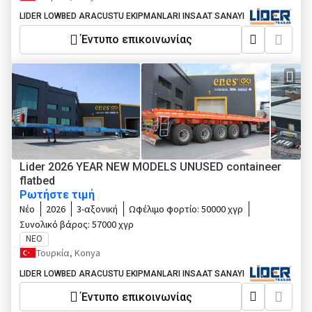
LIDER LOWBED ARACUSTU EKIPMANLARI INSAAT SANAYI
Έντυπο επικοινωνίας
Lider 2026 YEAR NEW MODELS UNUSED containeer
flatbed
Ρωτήστε τιμή
Νέο
2026
3-αξονική
Ωφέλιμο φορτίο:
50000 χγρ
Συνολικό βάρος:
57000 χγρ
ΝΈΟ
Τουρκία, Konya
LIDER LOWBED ARACUSTU EKIPMANLARI INSAAT SANAYI
Έντυπο επικοινωνίας