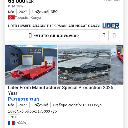
63 000
EUR
ΦΠΑ 18%
Νέο
2027
3-αξονική
ΝΈΟ
Τουρκία, Konya
LIDER LOWBED ARACUSTU EKIPMANLARI INSAAT SANAYI
Έντυπο επικοινωνίας
Lider From Manufacturer Special Production 2026
Year
Ρωτήστε τιμή
Νέο
2027
8-αξονική
Ωφέλιμο φορτίο:
150000 χγρ
Συνολικό βάρος:
175000 χγρ
ΝΈΟ
Γαλλία, -