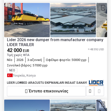
Lider 2026 new dumper from manufacturer company
LIDER TRAILER
42 000
≈ 48 391 USD
EUR
Τιμή χωρίς ΦΠΑ
Νέο
2026
3-αξονική
Ωφέλιμο φορτίο:
50000 χγρ
Συνολικό βάρος:
57000 χγρ
ΝΈΟ
Τουρκία, Konya
LIDER LOWBED ARACUSTU EKIPMANLARI INSAAT SANAYI
Έντυπο επικοινωνίας